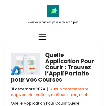
Passer
au
contenu
Vivez votre passion pour la course à pied
Quelle
Étiquette :
courses virtuelles
Application Pour
Courir : Trouvez
l’Appli Parfaite
pour Vos Courses
31 décembre 2024
|
Aucun commentaire
|
appli
,
courir
,
meilleur
,
meilleurs
,
pied
,
quel
Quelle Application Pour Courir Quelle