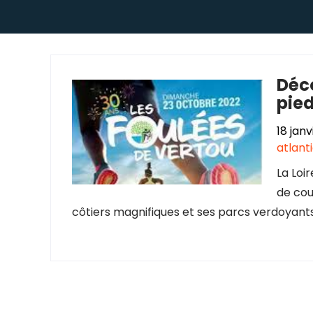
Déco
pied
18 jan
atlant
La Loi
de cou
côtiers magnifiques et ses parcs verdoyants