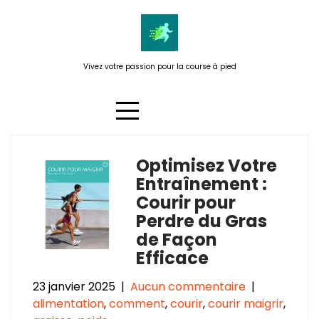
Passer
au
contenu
Vivez votre passion pour la course à pied
Optimisez Votre
Étiquette :
courir à jeun
Entraînement :
Courir pour
Perdre du Gras
de Façon
Efficace
23 janvier 2025
|
Aucun commentaire
|
alimentation
,
comment
,
courir
,
courir maigrir
,