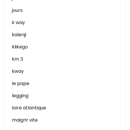
jours
k way
kalenji
klikego
km 3
kway
le pape
legging
loire atlantique
maigrir vite