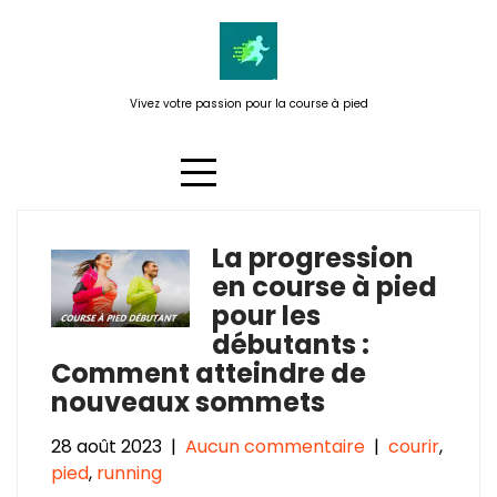
Passer
au
contenu
Vivez votre passion pour la course à pied
La progression
Étiquette :
consulter un coach
en course à pied
ou un programme
pour les
d’entraînement en ligne
débutants :
Comment atteindre de
nouveaux sommets
28 août 2023
|
Aucun commentaire
|
courir
,
pied
,
running