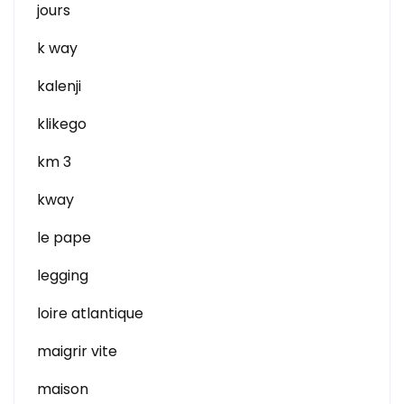
jours
k way
kalenji
klikego
km 3
kway
le pape
legging
loire atlantique
maigrir vite
maison