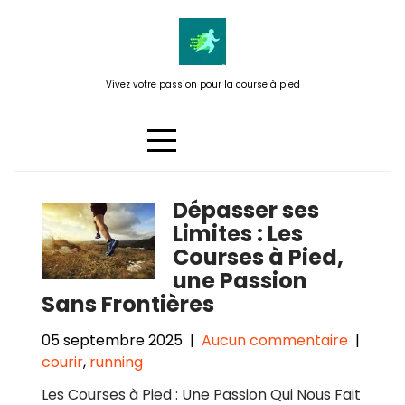
Passer
au
contenu
Vivez votre passion pour la course à pied
Dépasser ses
Étiquette :
connecter corps
Limites : Les
esprit
Courses à Pied,
une Passion
Sans Frontières
05 septembre 2025
|
Aucun commentaire
|
courir
,
running
Les Courses à Pied : Une Passion Qui Nous Fait