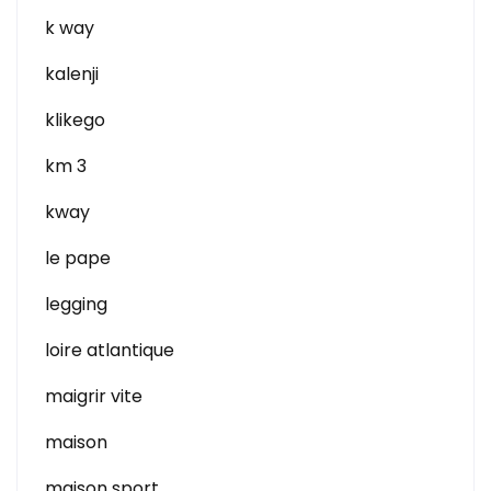
k way
kalenji
klikego
km 3
kway
le pape
legging
loire atlantique
maigrir vite
maison
maison sport