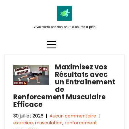
Passer
au
contenu
Vivez votre passion pour la course à pied
Maximisez vos
Étiquette :
confiance en soi
Résultats avec
un Entraînement
de
Renforcement Musculaire
Efficace
30 juillet 2026
|
Aucun commentaire
|
exercice
,
musculation
,
renforcement