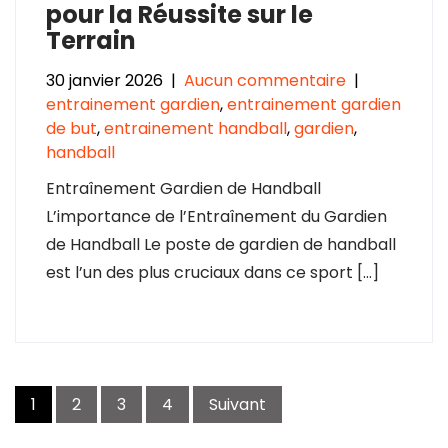
pour la Réussite sur le
Terrain
30 janvier 2026
|
Aucun commentaire
|
entrainement gardien
,
entrainement gardien
de but
,
entrainement handball
,
gardien
,
handball
Entraînement Gardien de Handball
L’importance de l’Entraînement du Gardien
de Handball Le poste de gardien de handball
est l’un des plus cruciaux dans ce sport […]
Navigation
1
2
3
4
Suivant
des
articles