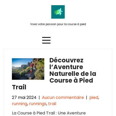
Passer
au
contenu
Vivez votre passion pour la course à pied
Découvrez
Étiquette :
chemins forestiers
l’Aventure
Naturelle de la
Course à Pied
Trail
27 mai 2024
|
Aucun commentaire
|
pied
,
running
,
runnings
,
trail
La Course à Pied Trail : Une Aventure