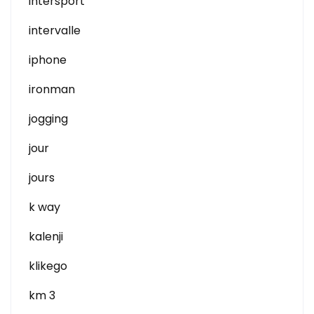
intersport
intervalle
iphone
ironman
jogging
jour
jours
k way
kalenji
klikego
km 3