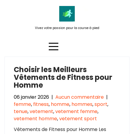
Passer
au
contenu
Vivez votre passion pour la course à pied
Choisir les Meilleurs
Étiquette :
chaussures de sport
Vêtements de Fitness pour
Homme
06 janvier 2026
|
Aucun commentaire
|
femme
,
fitness
,
homme
,
hommes
,
sport
,
tenue
,
vetement
,
vetement femme
,
vetement homme
,
vetement sport
Vêtements de Fitness pour Homme Les