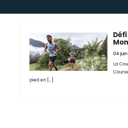
Défi
Mon
04 jui
La Cou
Course
pied en […]