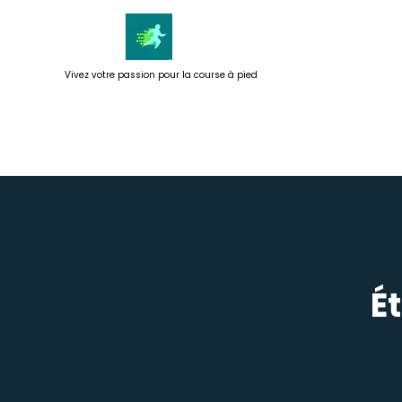
Passer
au
contenu
Vivez votre passion pour la course à pied
Ét