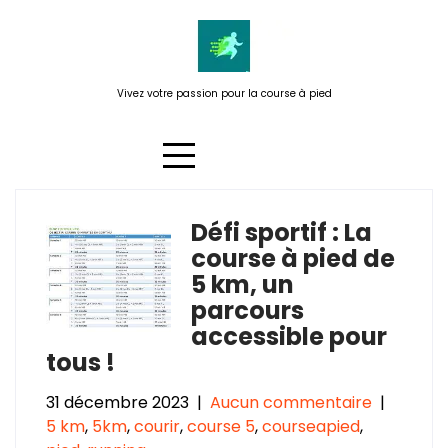
Passer
au
contenu
Vivez votre passion pour la course à pied
Défi sportif : La
Étiquette :
5 kilomètres
course à pied de
5 km, un
parcours
accessible pour
tous !
31 décembre 2023
|
Aucun commentaire
|
5 km
,
5km
,
courir
,
course 5
,
courseapied
,