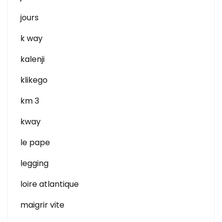
jours
k way
kalenji
klikego
km 3
kway
le pape
legging
loire atlantique
maigrir vite