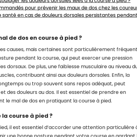
oulager les douleurs dorsales liées à la course à pied ?
commandés pour prévenir les maux de dos chez les coureu
e santé en cas de douleurs dorsales persistantes pendant
mal de dos en course à pied ?
ses causes, mais certaines sont particulièrement fréquent
osture pendant la course, qui peut exercer une pression
es dorsaux. De plus, une faiblesse musculaire au niveau d
les, contribuant ainsi aux douleurs dorsales. Enfin, la
rop longtemps ou trop souvent sans repos adéquat, peut
 des douleurs au dos. Il est essentiel de prendre en
 le mal de dos en pratiquant la course à pied.
la course à pied ?
ied, il est essentiel d’accorder une attention particulière 
tenir une bonne posture pendant votre course en gardant 