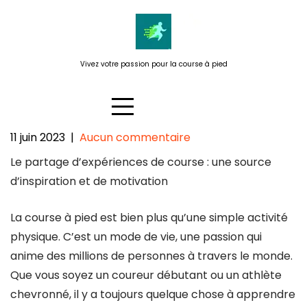
Passer
au
contenu
Vivez votre passion pour la course à pied
11 juin 2023
|
Aucun commentaire
Le partage d’expériences de
Le partage d’expériences de course : une source
course : une source
d’inspiration et de motivation
d’inspiration et de motivation
pour les coureurs
La course à pied est bien plus qu’une simple activité
physique. C’est un mode de vie, une passion qui
anime des millions de personnes à travers le monde.
Que vous soyez un coureur débutant ou un athlète
chevronné, il y a toujours quelque chose à apprendre