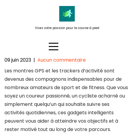
Passer
au
contenu
Vivez votre passion pour la course à pied
09 juin 2023
|
Aucun commentaire
Les montres GPS et trackers
Les montres GPS et les trackers d’activité sont
d’activité : des compagnons
devenus des compagnons indispensables pour de
indispensables pour suivre vos
nombreux amateurs de sport et de fitness. Que vous
performances sportives
soyez un coureur passionné, un cycliste acharné ou
simplement quelqu’un qui souhaite suivre ses
activités quotidiennes, ces gadgets intelligents
peuvent vous aider à atteindre vos objectifs et à
rester motivé tout au long de votre parcours.