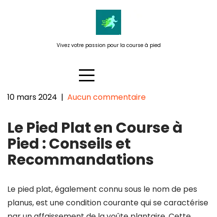
Passer
au
contenu
Vivez votre passion pour la course à pied
10 mars 2024
|
Aucun commentaire
Conseils pour les Coureurs avec
Le Pied Plat en Course à
Pied Plat en Course à Pied
Pied : Conseils et
Recommandations
Le pied plat, également connu sous le nom de pes
planus, est une condition courante qui se caractérise
par un affaissement de la voûte plantaire. Cette