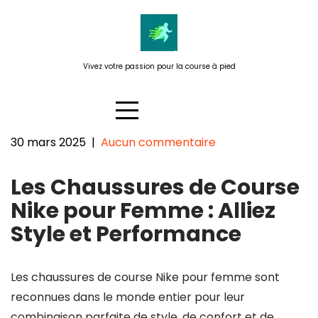
Passer
au
contenu
Vivez votre passion pour la course à pied
30 mars 2025
|
Aucun commentaire
Chaussure de Course Nike pour
Les Chaussures de Course
Femme : Alliez Style et
Performance
Nike pour Femme : Alliez
Style et Performance
Les chaussures de course Nike pour femme sont
reconnues dans le monde entier pour leur
combinaison parfaite de style, de confort et de