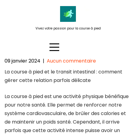
Passer
au
contenu
Vivez votre passion pour la course à pied
09 janvier 2024
|
Aucun commentaire
La course à pied et le transit
La course à pied et le transit intestinal : comment
intestinal : comment gérer cette
gérer cette relation parfois délicate
relation délicate ?
La course à pied est une activité physique bénéfique
pour notre santé. Elle permet de renforcer notre
système cardiovasculaire, de brûler des calories et
de maintenir un poids santé. Cependant, il arrive
parfois que cette activité intense puisse avoir un