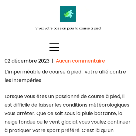
Passer
au
contenu
Vivez votre passion pour la course à pied
02 décembre 2023
|
Aucun commentaire
L’imperméable de course à pied
L’imperméable de course à pied : votre allié contre
: Votre allié contre les
les intempéries
intempéries pour une course
sans souci
Lorsque vous êtes un passionné de course à pied, il
est difficile de laisser les conditions météorologiques
vous arrêter. Que ce soit sous la pluie battante, la
neige fondue ou le vent glacial, vous voulez continuer
à pratiquer votre sport préféré. C’est là qu’un