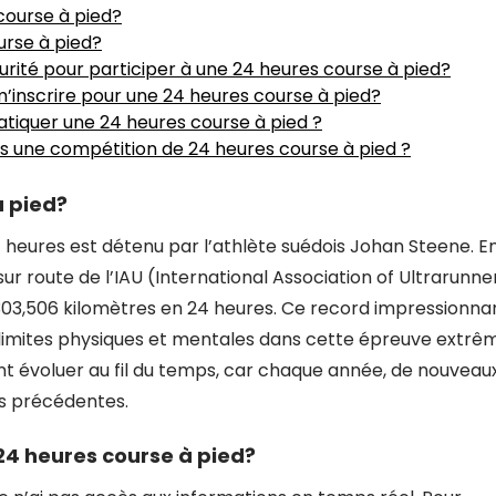
course à pied?
urse à pied?
urité pour participer à une 24 heures course à pied?
inscrire pour une 24 heures course à pied?
atiquer une 24 heures course à pied ?
ns une compétition de 24 heures course à pied ?
à pied?
 heures est détenu par l’athlète suédois Johan Steene. E
r route de l’IAU (International Association of Ultrarunner
303,506 kilomètres en 24 heures. Ce record impressionna
limites physiques et mentales dans cette épreuve extrê
nt évoluer au fil du temps, car chaque année, de nouveau
s précédentes.
 24 heures course à pied?