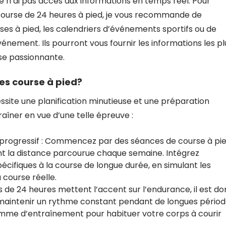
, je n’ai pas accès aux informations en temps réel. Pour
 course de 24 heures à pied, je vous recommande de
rses à pied, les calendriers d’événements sportifs ou de
nement. Ils pourront vous fournir les informations les pl
se passionnante.
es course à pied?
site une planification minutieuse et une préparation
aîner en vue d’une telle épreuve :
progressif : Commencez par des séances de course à pi
t la distance parcourue chaque semaine. Intégrez
ifiques à la course de longue durée, en simulant les
 course réelle.
s de 24 heures mettent l’accent sur l’endurance, il est d
maintenir un rythme constant pendant de longues périod
amme d’entraînement pour habituer votre corps à courir