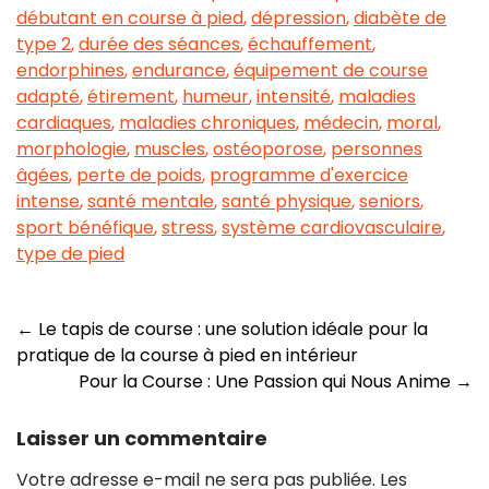
débutant en course à pied
,
dépression
,
diabète de
type 2
,
durée des séances
,
échauffement
,
endorphines
,
endurance
,
équipement de course
adapté
,
étirement
,
humeur
,
intensité
,
maladies
cardiaques
,
maladies chroniques
,
médecin
,
moral
,
morphologie
,
muscles
,
ostéoporose
,
personnes
âgées
,
perte de poids
,
programme d'exercice
intense
,
santé mentale
,
santé physique
,
seniors
,
sport bénéfique
,
stress
,
système cardiovasculaire
,
type de pied
Navigation
←
Le tapis de course : une solution idéale pour la
pratique de la course à pied en intérieur
des
Pour la Course : Une Passion qui Nous Anime
→
articles
Laisser un commentaire
Votre adresse e-mail ne sera pas publiée.
Les