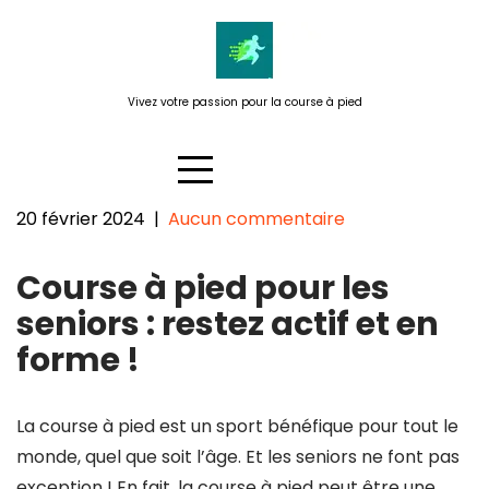
Passer
au
contenu
Vivez votre passion pour la course à pied
20 février 2024
|
Aucun commentaire
Restez actif et en forme avec la
Course à pied pour les
course à pied senior
seniors : restez actif et en
forme !
La course à pied est un sport bénéfique pour tout le
monde, quel que soit l’âge. Et les seniors ne font pas
exception ! En fait, la course à pied peut être une