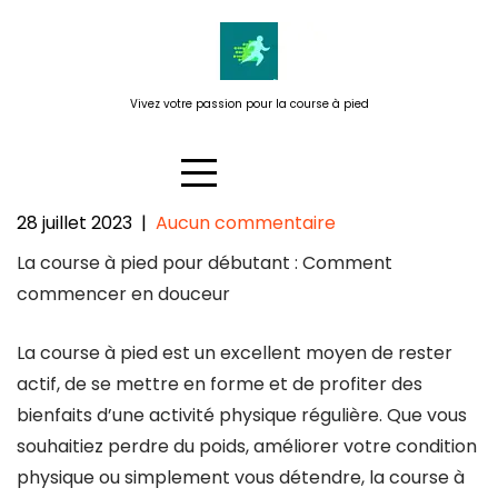
Passer
au
contenu
Vivez votre passion pour la course à pied
28 juillet 2023
|
Aucun commentaire
La course à pied pour débutant
La course à pied pour débutant : Comment
: Comment se lancer en douceur
commencer en douceur
dans cette activité
passionnante !
La course à pied est un excellent moyen de rester
actif, de se mettre en forme et de profiter des
bienfaits d’une activité physique régulière. Que vous
souhaitiez perdre du poids, améliorer votre condition
physique ou simplement vous détendre, la course à