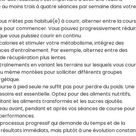
e au moins trois à quatre séances par semaine dans votre
ous n’êtes pas habitué(e) à courir, alterner entre la cour
gie pour commencer. Vous pouvez progressivement rédui
ue vous puissiez courir en continu.
 calories et stimuler votre métabolisme, intégrez des
ances d’entraînement. Par exemple, alternez entre des
de récupération plus lentes.
entraînements en variant les terrains sur lesquels vous cour
 ou même montées pour solliciter différents groupes
gétique.
ourse à pied seule ne suffit pas pour perdre du poids. Une
soins est essentielle. Optez pour des aliments nutritifs,
mitant les aliments transformés et les sucres ajoutés.
’eau avant, pendant et après vos séances de course pour
 performances.
n processus progressif qui demande du temps et de la
résultats immédiats, mais plutôt à une évolution constan