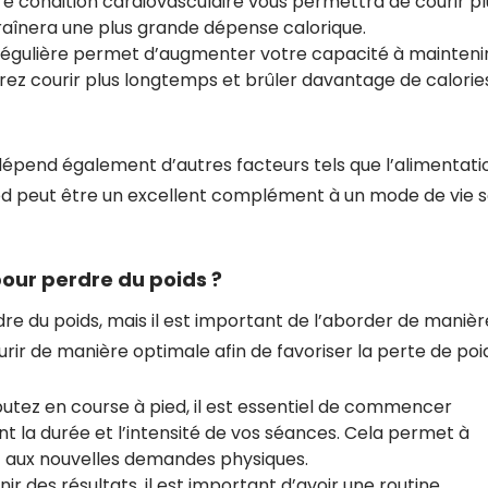
ure condition cardiovasculaire vous permettra de courir pl
raînera une plus grande dépense calorique.
régulière permet d’augmenter votre capacité à mainteni
rrez courir plus longtemps et brûler davantage de calorie
 dépend également d’autres facteurs tels que l’alimentati
pied peut être un excellent complément à un mode de vie s
pour perdre du poids ?
re du poids, mais il est important de l’aborder de manièr
urir de manière optimale afin de favoriser la perte de poid
tez en course à pied, il est essentiel de commencer
la durée et l’intensité de vos séances. Cela permet à
 aux nouvelles demandes physiques.
ir des résultats, il est important d’avoir une routine